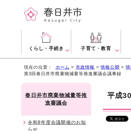
くらし・手続き
子育て・教育
現在の位置：
ホーム
>
市政情報
>
情報公開
>
情
第3回春日井市廃棄物減量等推進審議会議事録
平成3
春日井市廃棄物減量等推
進審議会
令和8年度会議開催のお知
らせ