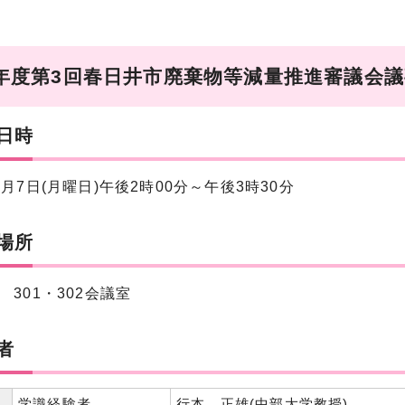
0年度第3回春日井市廃棄物等減量推進審議会
日時
1月7日(月曜日)午後2時00分～午後3時30分
場所
 301・302会議室
者
学識経験者
行本 正雄(中部大学教授)