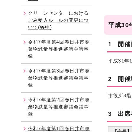
クリーンセンターにおける
ごみ受入ルールの変更につ
平成3
いて(答申)
令和7年度第4回春日井市廃
1 開催
棄物減量等推進審議会議事
録
平成31年
令和7年度第3回春日井市廃
棄物減量等推進審議会議事
2 開催
録
市役所3階
令和7年度第2回春日井市廃
棄物減量等推進審議会議事
3 出席
録
令和7年度第1回春日井市廃
【会長】