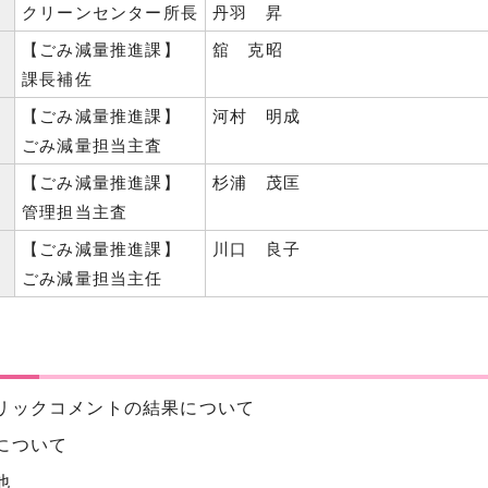
】
クリーンセンター所長
丹羽 昇
】
【ごみ減量推進課】
舘 克昭
課長補佐
】
【ごみ減量推進課】
河村 明成
ごみ減量担当主査
】
【ごみ減量推進課】
杉浦 茂匡
管理担当主査
】
【ごみ減量推進課】
川口 良子
ごみ減量担当主任
リックコメントの結果について
について
他