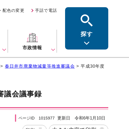
・配色の変更
手話で電話
探す
ス
市政情報
>
春日井市廃棄物減量等推進審議会
> 平成30年度
審議会議事録
更新日 令和6年1月10日
ページID 1015977