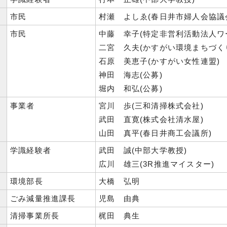
】
市民
村瀬 よしゑ(春日井市婦人会協議
市民
中藤 幸子(特定非営利活動法人ワ
二宮 久夫(かすがい環境まちづく
石原 美恵子(かすがい女性連盟)
神田 海志(公募)
堀内 和弘(公募)
事業者
宮川 歩(三和清掃株式会社)
武田 直寛(株式会社清水屋)
山田 真平(春日井商工会議所)
学識経験者
武田 誠(中部大学教授)
広川 雄三(3R推進マイスター)
】
環境部長
大橋 弘明
】
ごみ減量推進課長
児島 由典
】
清掃事業所長
梶田 典生