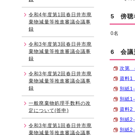
令和4年度第1回春日井市廃
5 傍聴
棄物減量等推進審議会議事
録
0名
令和3年度第3回春日井市廃
6 会議
棄物減量等推進審議会議事
録
次第 （
令和3年度第2回春日井市廃
資料1 
棄物減量等推進審議会議事
録
別紙1-
別紙1-
一般廃棄物処理手数料の改
資料2 
定について(答申)
別紙2-
令和3年度第1回春日井市廃
別紙2-
棄物減量等推進審議会議事