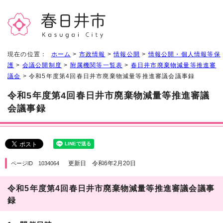
現在の位置：
ホーム
>
市政情報
>
情報公開
>
情報公開・個人情報等保
護
>
会議公開制度
>
附属機関等一覧表
>
春日井市廃棄物減量等推進審
議会
> 令和5年度第4回春日井市廃棄物減量等推進審議会議事録
令和5年度第4回春日井市廃棄物減量等推進審議
会議事録
更新日 令和6年2月20日
ページID 1034064
令和5年度第4回春日井市廃棄物減量等推進審議会議事
録