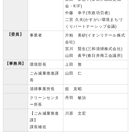
会・KIF)
中藤 幸子(市政功労者)
二宮 久夫(かすがい環境まちづ
くりパートナーシップ会議)
【委員】
事業者
片粕 美砂(イオンリテール株式
会社)
宮川 賢生(三和清掃株式会社)
山田 眞平(春日井商工会議所)
【事務局】
環境部長
上田 敦
ごみ減量推進課
山田 仁
長
清掃事業所長
舘 克昭
クリーンセンタ
丹羽 敏治
ー所長
【ごみ減量推進
川原 文宏
課】
課長補佐