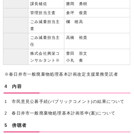
課長補佐
勝岡 勇樹
管理担当主査
倉坪 俊貴
ごみ減量担当主
欄 穂高
査
ごみ減量担当主
高橋 裕貴
任
株式会社興栄コ
豊田 崇文
ンサルタント※
小丸 奏
※春日井市一般廃棄物処理基本計画改定支援業務受託者
4 内容
1 市民意見公募手続(パブリックコメント)の結果について
2 春日井市一般廃棄物処理基本計画答申(案)について
5 傍聴者