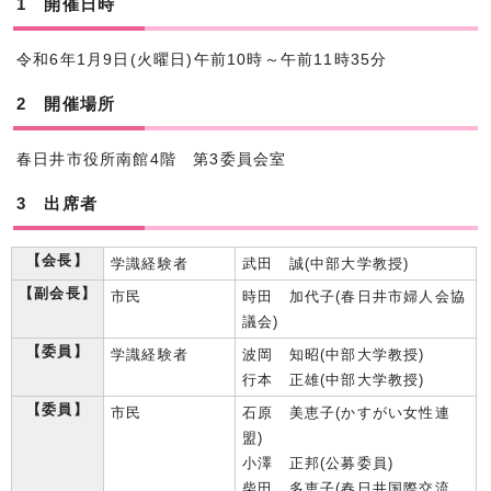
1 開催日時
令和6年1月9日(火曜日)午前10時～午前11時35分
2 開催場所
春日井市役所南館4階 第3委員会室
3 出席者
【会長】
学識経験者
武田 誠(中部大学教授)
【副会長】
市民
時田 加代子(春日井市婦人会協
議会)
【委員】
学識経験者
波岡 知昭(中部大学教授)
行本 正雄(中部大学教授)
【委員】
市民
石原 美恵子(かすがい女性連
盟)
小澤 正邦(公募委員)
柴田 多恵子(春日井国際交流