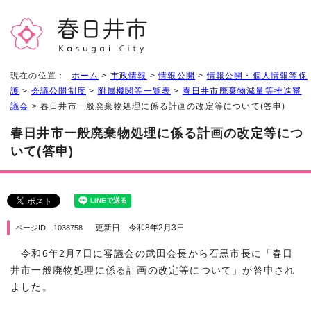
現在の位置：
ホーム
>
市政情報
>
情報公開
>
情報公開・個人情報等保
護
>
会議公開制度
>
附属機関等一覧表
>
春日井市廃棄物減量等推進審
議会
> 春日井市一般廃棄物処理に係る計画の改定等について(答申)
春日井市一般廃棄物処理に係る計画の改定等につ
いて(答申)
更新日 令和8年2月3日
ページID 1038758
令和6年2月7日に審議会の武田会長から石黒市長に「春日
井市一般廃物処理に係る計画の改定等について」が答申され
ました。