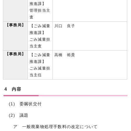
推進課】
管理担当主
査
【事務局】
【ごみ減量
川口 良子
推進課】
ごみ減量担
当主査
【事務局】
【ごみ減量
高橋 裕貴
推進課】
ごみ減量担
当主任
4 内容
(1) 委嘱状交付
(2) 議題
ア 一般廃棄物処理手数料の改定について