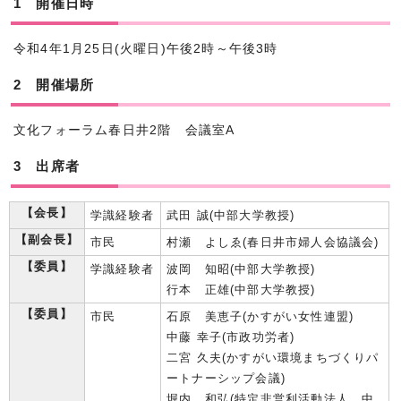
1 開催日時
令和4年1月25日(火曜日)午後2時～午後3時
2 開催場所
文化フォーラム春日井2階 会議室A
3 出席者
【会長】
学識経験者
武田 誠(中部大学教授)
【副会長】
市民
村瀬 よしゑ(春日井市婦人会協議会)
【委員】
学識経験者
波岡 知昭(中部大学教授)
行本 正雄(中部大学教授)
【委員】
市民
石原 美恵子(かすがい女性連盟)
中藤 幸子(市政功労者)
二宮 久夫(かすがい環境まちづくりパ
ートナーシップ会議)
堀内 和弘(特定非営利活動法人 中