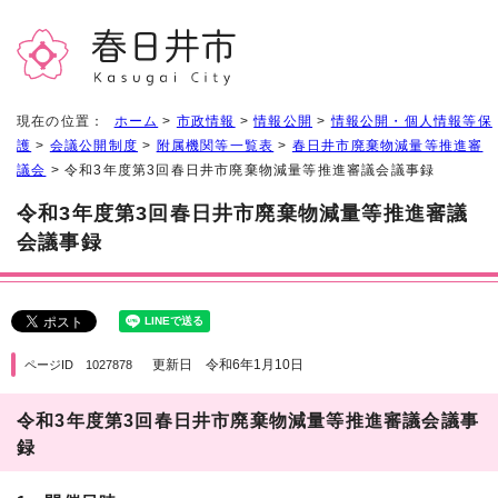
現在の位置：
ホーム
>
市政情報
>
情報公開
>
情報公開・個人情報等保
護
>
会議公開制度
>
附属機関等一覧表
>
春日井市廃棄物減量等推進審
議会
> 令和3年度第3回春日井市廃棄物減量等推進審議会議事録
令和3年度第3回春日井市廃棄物減量等推進審議
会議事録
更新日 令和6年1月10日
ページID 1027878
令和3年度第3回春日井市廃棄物減量等推進審議会議事
録