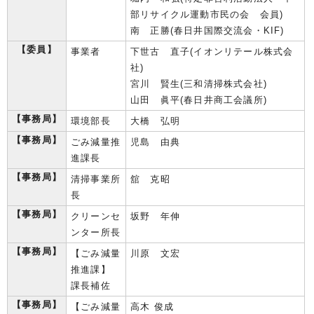
部リサイクル運動市民の会 会員)
南 正勝(春日井国際交流会・KIF)
【委員】
事業者
下世古 直子(イオンリテール株式会
社)
宮川 賢生(三和清掃株式会社)
山田 眞平(春日井商工会議所)
【事務局】
環境部長
大橋 弘明
【事務局】
ごみ減量推
児島 由典
進課長
【事務局】
清掃事業所
舘 克昭
長
【事務局】
クリーンセ
坂野 年伸
ンター所長
【事務局】
【ごみ減量
川原 文宏
推進課】
課長補佐
【事務局】
【ごみ減量
高木 俊成