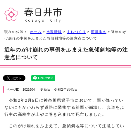
現在の位置：
ホーム
>
市政情報
>
まちづくり
>
河川排水
> 近年のが
け崩れの事例をふまえた急傾斜地等の注意点について
近年のがけ崩れの事例をふまえた急傾斜地等の注
意点について
更新日 令和2年8月5日
ページID 1021604
令和2年2月5日に神奈川県逗子市において、雨が降ってい
ないにもかかわらず道路に隣接する斜面が崩壊し、歩道を歩
行中の高校生が土砂に巻き込まれて死亡しました。
このがけ崩れをふまえて、急傾斜地等について注意してい