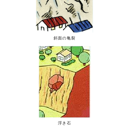
斜面の亀裂
浮き石