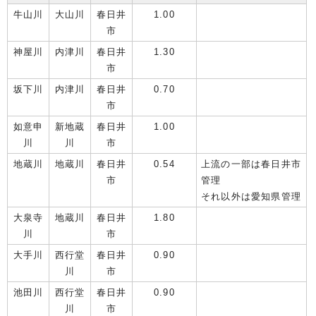
牛山川
大山川
春日井
1.00
市
神屋川
内津川
春日井
1.30
市
坂下川
内津川
春日井
0.70
市
如意申
新地蔵
春日井
1.00
川
川
市
地蔵川
地蔵川
春日井
0.54
上流の一部は春日井市
市
管理
それ以外は愛知県管理
大泉寺
地蔵川
春日井
1.80
川
市
大手川
西行堂
春日井
0.90
川
市
池田川
西行堂
春日井
0.90
川
市