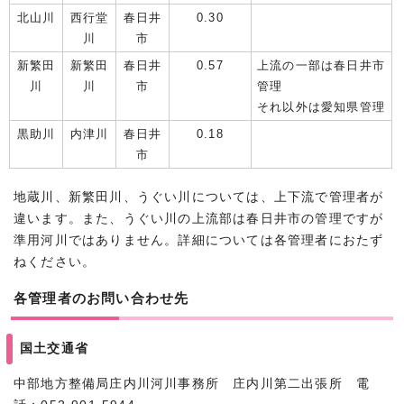
北山川
西行堂
春日井
0.30
川
市
新繁田
新繁田
春日井
0.57
上流の一部は春日井市
川
川
市
管理
それ以外は愛知県管理
黒助川
内津川
春日井
0.18
市
地蔵川、新繁田川、うぐい川については、上下流で管理者が
違います。また、うぐい川の上流部は春日井市の管理ですが
準用河川ではありません。詳細については各管理者におたず
ねください。
各管理者のお問い合わせ先
国土交通省
中部地方整備局庄内川河川事務所 庄内川第二出張所 電