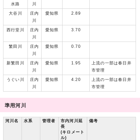
水路
川
大谷川
庄内
愛知県
2.89
川
西行堂川
庄内
愛知県
3.70
川
繁田川
庄内
愛知県
0.70
川
新繁田川
庄内
愛知県
1.95
上流の一部は春日井
川
市管理
うぐい川
庄内
愛知県
4.20
上流の一部は春日井
川
市管理
準用河川
河川名
水系
管理者
市内河川延
備考
長
(キロメート
ル)