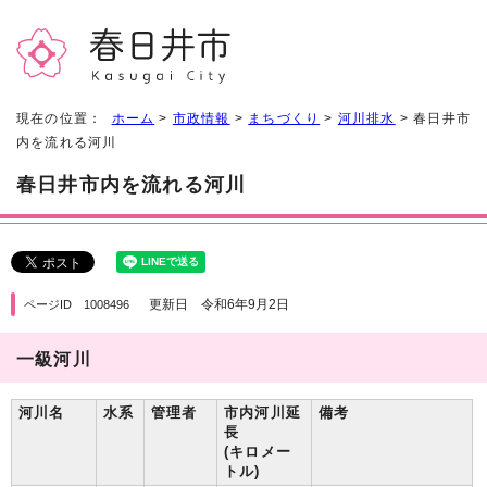
現在の位置：
ホーム
>
市政情報
>
まちづくり
>
河川排水
> 春日井市
内を流れる河川
春日井市内を流れる河川
更新日 令和6年9月2日
ページID 1008496
一級河川
河川名
水系
管理者
市内河川延
備考
長
(キロメー
トル)