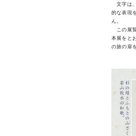
文字は、
的な表現
ん。
この展覧
本展をと
の旅の扉