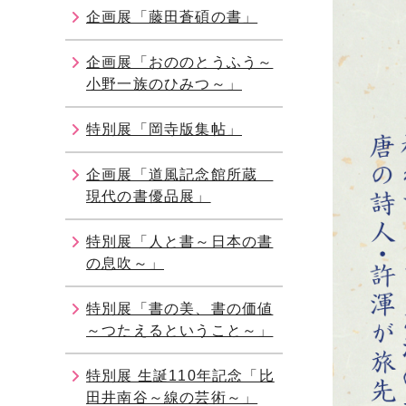
企画展「藤田蒼碩の書」
企画展「おののとうふう～
小野一族のひみつ～」
特別展「岡寺版集帖」
企画展「道風記念館所蔵
現代の書優品展」
特別展「人と書～日本の書
の息吹～」
特別展「書の美、書の価値
～つたえるということ～」
特別展 生誕110年記念「比
田井南谷～線の芸術～」