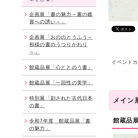
企画展「書の魅力～書の鑑
賞への誘い～」
企画展「おののとうふう～
和様の書のうつりかわり
～」
イベント
館蔵品展「心ととのう書」
館蔵品展「一回性の美学」
特別展「刻された古代日本
メイン
の書」
館蔵品
令和7年度 館蔵品展「書
の魅力」