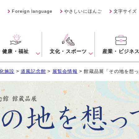
Foreign language
やさしいにほんご
文字サイズ
健康・福祉
文化・スポーツ
産業・ビジネ
化施設
>
道風記念館
>
展覧会情報
> 館蔵品展「その地を想