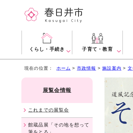
くらし・手続き
子育て・教育
現在の位置：
ホーム
>
市政情報
>
施設案内
>
文
展覧会情報
これまでの展覧会
館蔵品展「その地を想って
筆をとる」