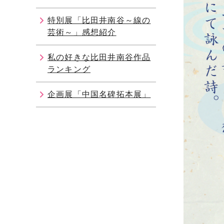
特別展「比田井南谷～線の
芸術～」感想紹介
私の好きな比田井南谷作品
ランキング
企画展「中国名碑拓本展」