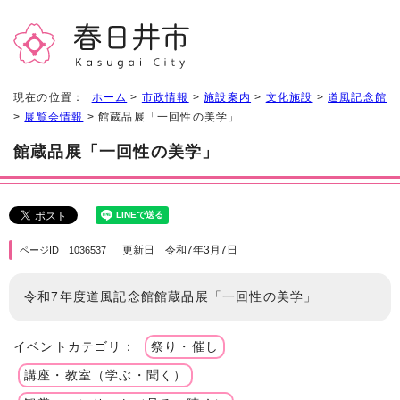
現在の位置：
ホーム
>
市政情報
>
施設案内
>
文化施設
>
道風記念館
>
展覧会情報
> 館蔵品展「一回性の美学」
館蔵品展「一回性の美学」
更新日 令和7年3月7日
ページID 1036537
令和7年度道風記念館館蔵品展「一回性の美学」
イベントカテゴリ：
祭り・催し
講座・教室（学ぶ・聞く）