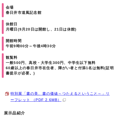
会場
春日井市道風記念館
休館日
月曜日(9月20日は開館し、21日は休館)
開館時間
午前9時00分～午後4時30分
観覧料
一般500円、高校・大学生300円、中学生以下無料
60歳以上の春日井市在住者、障がい者と付添1名は無料(証明
書提示が必要。)
特別展「書の美、書の価値～つたえるということ～」リ
ーフレット （PDF 2.6MB）
展示品紹介