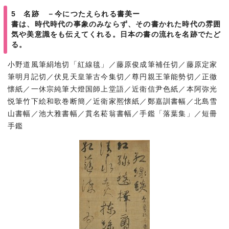
5 名跡 －今につたえられる書美ー
書は、時代時代の事象のみならず、その書かれた時代の雰囲
気や美意識をも伝えてくれる。日本の書の流れを名跡でたど
る。
小野道風筆絹地切「紅線毯」／藤原俊成筆補任切／藤原定家
筆明月記切／伏見天皇筆古今集切／尊円親王筆能勢切／正徹
懐紙／一休宗純筆大燈国師上堂語／近衛信尹色紙／本阿弥光
悦筆竹下絵和歌巻断簡／近衛家熈懐紙／鄭嘉訓書幅／北島雪
山書幅／池大雅書幅／貫名菘翁書幅／手鑑「落葉集」／短冊
手鑑