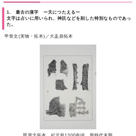
1. 最古の漢字 ー天につたえるー
文字は占いに用いられ、神託などを刻した特別なものであっ
た。
甲骨文(実物・拓本)／大盂鼎拓本
甲骨文拓本 紀元前1300年頃 殷時代末期