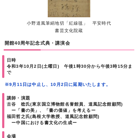
小野道風筆絹地切「紅線毯」 平安時代
書芸文化院蔵
開館40周年記念式典・講演会
日時
令和3年10月2日(土曜日) 午後1時30分から午後3時15分ま
で
※9月11日は中止し、10月2日に延期いたします。
講師・演題
古谷 稔氏(東京国立博物館名誉館員、道風記念館顧問)
ー「書の美」、「書の価値」を考えるー
福田哲之氏(島根大学教授、道風記念館顧問)
ー中国における書文化の生成ー
会場