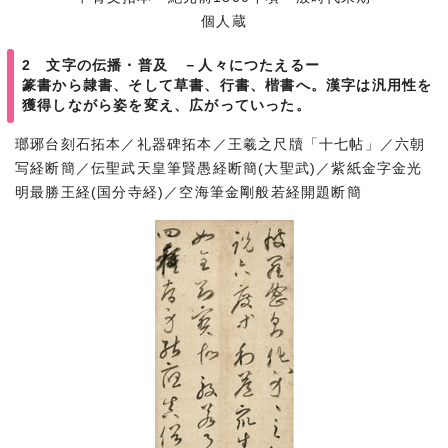
個人蔵
2 文字の伝播・普及 －人々につたえるー
篆書から隷書、そして草書、行書、楷書へ。漢字は汎用性を
獲得しながら姿を変え、広がっていった。
瑯琊台刻石拓本／礼器碑拓本／王羲之尺牘「十七帖」／六朝
写経断簡／伝聖武天皇筆賢愚経断簡(大聖武)／紫紙金字金光
明最勝王経(国分寺経)／空海筆金剛般若経開題断簡