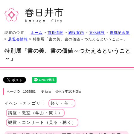
現在の位置：
ホーム
>
市政情報
>
施設案内
>
文化施設
>
道風記念館
>
展覧会情報
> 特別展「書の美、書の価値～つたえるということ～」
特別展「書の美、書の価値～つたえるということ
～」
更新日 令和3年10月3日
ページID 1025881
イベントカテゴリ：
祭り・催し
講座・教室（学ぶ・聞く）
観賞・コンサート（見る・聴く）