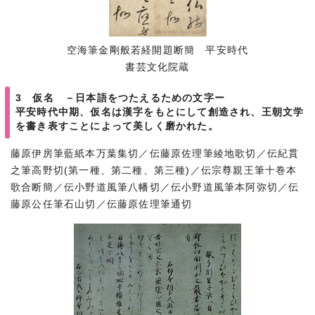
空海筆金剛般若経開題断簡 平安時代
書芸文化院蔵
3 仮名 －日本語をつたえるための文字ー
平安時代中期、仮名は漢字をもとにして創造され、王朝文学
を書き表すことによって美しく磨かれた。
藤原伊房筆藍紙本万葉集切／伝藤原佐理筆綾地歌切／伝紀貫
之筆高野切(第一種、第二種、第三種)／伝宗尊親王筆十巻本
歌合断簡／伝小野道風筆八幡切／伝小野道風筆本阿弥切／伝
藤原公任筆石山切／伝藤原佐理筆通切