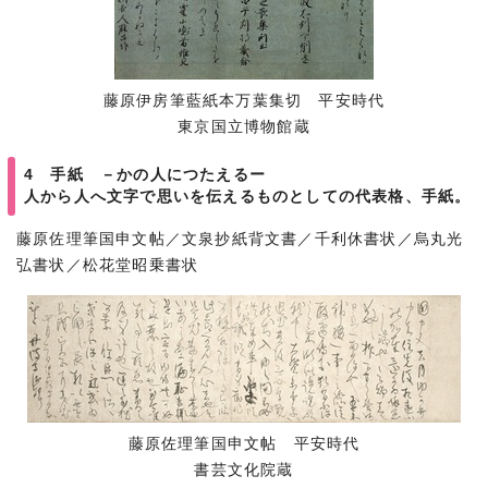
藤原伊房筆藍紙本万葉集切 平安時代
東京国立博物館蔵
4 手紙 －かの人につたえるー
人から人へ文字で思いを伝えるものとしての代表格、手紙。
藤原佐理筆国申文帖／文泉抄紙背文書／千利休書状／烏丸光
弘書状／松花堂昭乗書状
藤原佐理筆国申文帖 平安時代
書芸文化院蔵