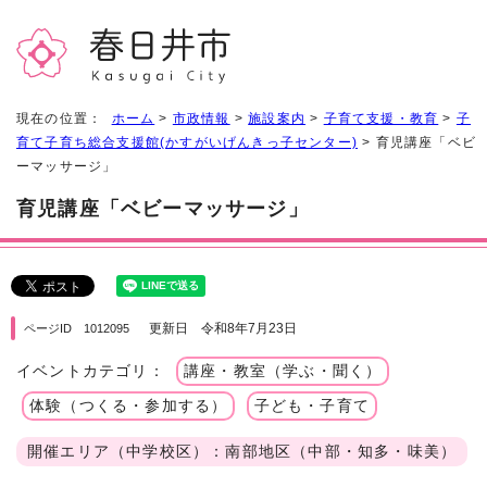
現在の位置：
ホーム
>
市政情報
>
施設案内
>
子育て支援・教育
>
子
育て子育ち総合支援館(かすがいげんきっ子センター)
> 育児講座「ベビ
ーマッサージ」
育児講座「ベビーマッサージ」
更新日 令和8年7月23日
ページID 1012095
イベントカテゴリ：
講座・教室（学ぶ・聞く）
体験（つくる・参加する）
子ども・子育て
開催エリア（中学校区）：南部地区（中部・知多・味美）