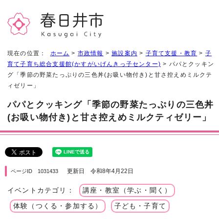
現在の位置：
ホーム
>
市政情報
>
施設案内
>
子育て支援・教育
>
子
育て子育ち総合支援館(かすがいげんきっ子センター)
> パパとクッキン
グ「季節の野菜たっぷりの三色丼(お吸い物付き)と甘さ控えめミルクテ
ィゼリー」
パパとクッキング「季節の野菜たっぷりの三色丼
(お吸い物付き)と甘さ控えめミルクティゼリー」
更新日 令和8年4月22日
ページID 1031433
イベントカテゴリ：
講座・教室（学ぶ・聞く）
体験（つくる・参加する）
子ども・子育て