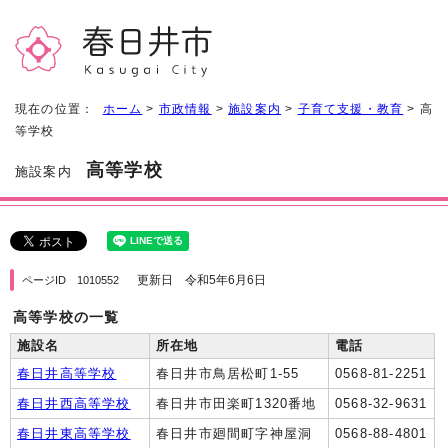
現在の位置：
ホーム
>
市政情報
>
施設案内
>
子育て支援・教育
> 高
等学校
高等学校
施設案内
更新日 令和5年6月6日
ページID 1010552
高等学校の一覧
施設名
所在地
電話
春日井高等学校
春日井市鳥居松町1-55
0568-81-2251
春日井西高等学校
春日井市田楽町1320番地
0568-32-9631
春日井東高等学校
春日井市廻間町字神屋洞
0568-88-4801