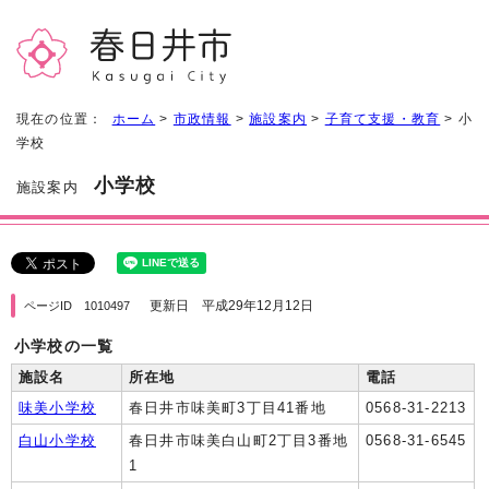
現在の位置：
ホーム
>
市政情報
>
施設案内
>
子育て支援・教育
> 小
学校
小学校
施設案内
更新日 平成29年12月12日
ページID 1010497
小学校の一覧
施設名
所在地
電話
味美小学校
春日井市味美町3丁目41番地
0568-31-2213
白山小学校
春日井市味美白山町2丁目3番地
0568-31-6545
1