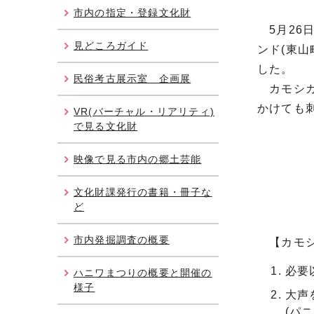
市内の指定・登録文化財
5月26日
見どころガイド
ンド(東
した。
民俗考古展示室 企画展
カモシカ
かけても
VR(バーチャル・リアリティ)
で見る文化財
映像で見る市内の郷土芸能
文化財課発行の書籍・冊子な
ど
市内発掘調査の概要
【カモシ
必要
ハニワまつりの概要と開催の
様子
大声
(パ