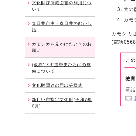
文化財課所蔵図書の利用につ
いて
犬の
カモ
春日井市史・春日井のむかし
話
カモシカは
(電話056
カモシカを見かけたときのお
願い
この
(仮称)下街道歴史ひろばの整
備について
教育
文化財関連の届出等様式
電話
新しい市指定文化財(令和7年
6月)