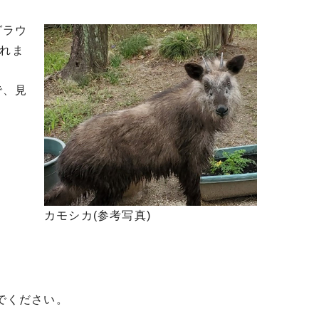
グラウ
られま
で、見
カモシカ(参考写真)
でください。