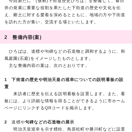
今回新たに「(仮称)下街道歴史ひろば」を整備して、春日
井の発展に重要な役割を果たした下街道の歴史や文化を伝
え、郷土に対する愛着を深めるとともに、地域の方や下街道
を訪れた方が集い、交流する場といたします。
2 整備内容(案)
ひろばは、道標や句碑などの石造物と調和するように、和
風庭園(石庭)をイメージしたものとします。
主な整備内容の案は、次のとおりです。
1 下街道の歴史や明治天皇の巡幸についての説明看板の設
置
来訪者に歴史を伝える説明看板を設置します。また、看
板には、より詳細な情報を得ることができるように市ホーム
ページにリンクするQRコードを掲示します。
2
道標や
句碑などの石造物の展示
明治天皇巡幸を示す標柱、鳥居松町や勝川町などに設置