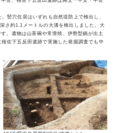
～中世、桜佐下五反田遺跡は縄文・平安・中世
した。竪穴住居はいずれも自然堤防上で検出し、
深さ約1.1メートルの大溝を検出しました。大
です。遺物は山茶碗や常滑焼、伊勢型鍋が出土
度に桜佐下五反田遺跡で実施した発掘調査でも中