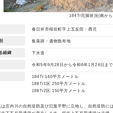
184Tr完掘状況(南から
春日井市桜佐町字上五反田・西児
別
集落跡・遺物散布地
る経緯
下水道
令和5年9月28日から令和6年1月24日ま
184Tr:140平方メートル
186Tr1区:250平方メートル
186Tr2区:150平方メートル
は庄内川の自然堤防及び氾濫平野に立地し、自然堤防には