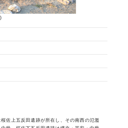
)
で
桜佐上五反田遺跡が所在し、その南西の氾濫