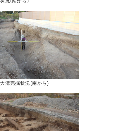
出状況(南から)
中世大溝完掘状況(南から)