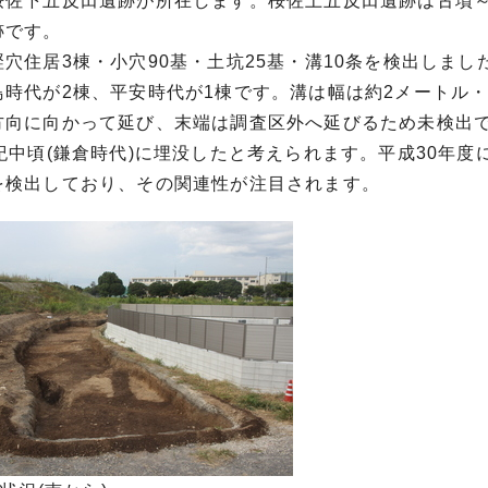
桜佐下五反田遺跡が所在します。桜佐上五反田遺跡は古墳
跡です。
穴住居3棟・小穴90基・土坑25基・溝10条を検出しま
鳥時代が2棟、平安時代が1棟です。溝は幅は約2メートル・
方向に向かって延び、末端は調査区外へ延びるため未検出
世紀中頃(鎌倉時代)に埋没したと考えられます。平成30年
を検出しており、その関連性が注目されます。