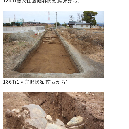
184Tr竪穴住居掘削状況(南東から)
186Tr1区完掘状況(南西から)