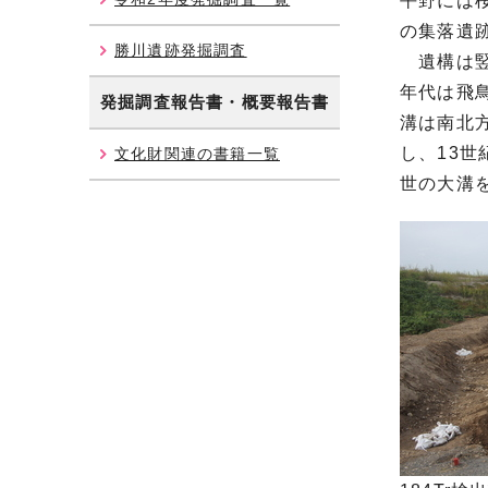
平野には
の集落遺
勝川遺跡発掘調査
遺構は竪
年代は飛
発掘調査報告書・概要報告書
溝は南北
し、13
文化財関連の書籍一覧
世の大溝