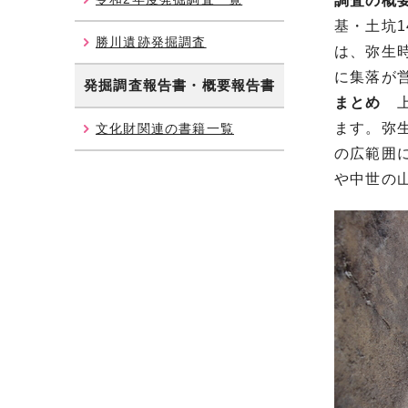
調査の概
基・土坑
勝川遺跡発掘調査
は、弥生
に集落が
発掘調査報告書・概要報告書
まとめ
上
ます。弥
文化財関連の書籍一覧
の広範囲
や中世の