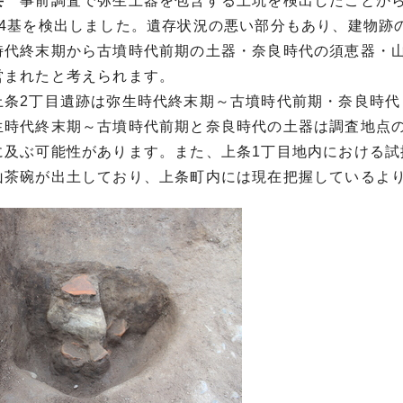
要
事前調査で弥生土器を包含する土坑を検出したことから
14基を検出しました。遺存状況の悪い部分もあり、建物跡
時代終末期から古墳時代前期の土器・奈良時代の須恵器・
営まれたと考えられます。
条2丁目遺跡は弥生時代終末期～古墳時代前期・奈良時代
生時代終末期～古墳時代前期と奈良時代の土器は調査地点の
に及ぶ可能性があります。また、上条1丁目地内における
山茶碗が出土しており、上条町内には現在把握しているよ