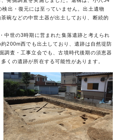
、発掘調査を実施しました。遺構は、小穴54
の検出・復元には至っていません。出土遺物
山茶碗などの中世土器が出土しており、断続的
・中世の3時期に営まれた集落遺跡と考えられ
約200m西でも出土しており、遺跡は自然堤防
試掘調査・工事立会でも、古墳時代後期の須恵器
り多くの遺跡が所在する可能性があります。