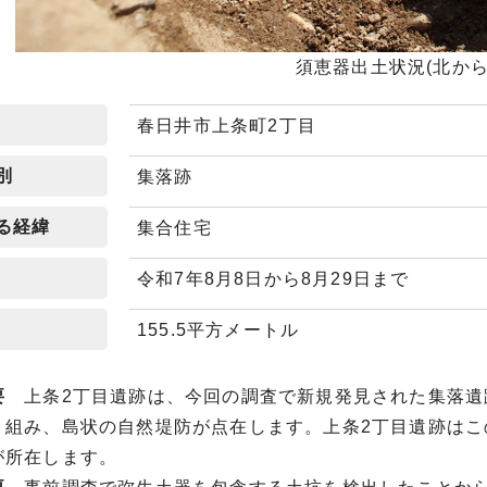
須恵器出土状況(北から
春日井市上条町2丁目
別
集落跡
る経緯
集合住宅
令和7年8月8日から8月29日まで
155.5平方メートル
要
上条2丁目遺跡は、今回の調査で新規発見された集落遺
り組み、島状の自然堤防が点在します。上条2丁目遺跡は
が所在します。