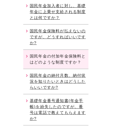
国民年金加入者に対し、基礎
年金に上乗せ支給される制度
とは何ですか？
国民年金保険料が払えないの
ですが、どうすればいいです
か?
国民年金の付加年金保険料と
はどのような制度ですか？
国民年金の納付月数、納付状
況を知りたいときはどうした
らいいですか?
基礎年金番号通知書(年金手
帳)を紛失したのですが、番
号は電話で教えてもらえます
か?