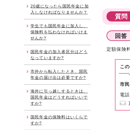
20歳になったら国民年金に加
入しなければなりませんか？
質問
学生でも国民年金に加入し、
保険料を払わなければいけま
回答
せんか?
定額保険
国民年金の加入者区分はどう
なっていますか?
この
市外から転入したとき、国民
年金の届け出は必要ですか?
市民
海外に引っ越しするときは、
電話
国民年金はどうすればいいで
すか?
国民年金の保険料はいくらで
すか?