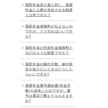
国民年金加入者に対し、基礎
年金に上乗せ支給される制度
とは何ですか？
国民年金保険料が払えないの
ですが、どうすればいいです
か?
国民年金の付加年金保険料と
はどのような制度ですか？
国民年金の納付月数、納付状
況を知りたいときはどうした
らいいですか?
基礎年金番号通知書(年金手
帳)を紛失したのですが、番
号は電話で教えてもらえます
か?