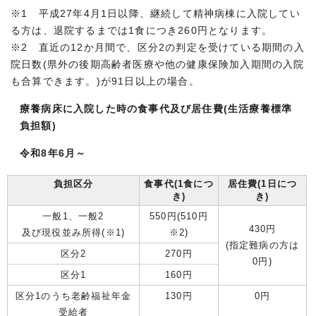
※1 平成27年4月1日以降、継続して精神病棟に入院してい
る方は、退院するまでは1食につき260円となります。
※2 直近の12か月間で、区分2の判定を受けている期間の入
院日数(県外の後期高齢者医療や他の健康保険加入期間の入院
も合算できます。)が91日以上の場合。
療養病床に入院した時の食事代及び居住費(生活療養標準
負担額)
令和8年6月～
負担区分
食事代(1食につ
居住費(1日につ
き)
き)
一般1、一般2
550円(510円
430円
及び現役並み所得(※1)
※2)
(指定難病の方は
区分2
270円
0円)
区分1
160円
区分1のうち老齢福祉年金
130円
0円
受給者