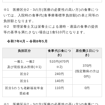
※1 医療区分2・3の方(医療の必要性の高い方)の食事につ
いては、入院時の食事代(食事療養標準負担額)の表と同等の
負担額となります。
※2 管理栄養士又は栄養士による適時・適温の食事の提供
等の基準を満たさない場合は1食510円となります。
令和7年4月～令和8年5月
負担区分
食事代(1食につ
居住費(1日につ
き)
き)
一般1、一般2
510円(470円
370円
及び現役並み所得(※1)
※2)
(指定難病の方は
区分2
240円
0円)
区分1
140円
区分1のうち老齢福祉年金
110円
0円
受給者
※1 医療区分2・3の方(医療の必要性の高い方)の食事につ