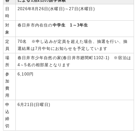
容
による1泊2日の語学体験
日
2026年8月26日(水曜日)～27日(木曜日)
時
対
春日井市内在住の
中学生 1～3年生
象
定
70名 ※申し込みが定員を超えた場合、抽選を行い、抽
員
選結果は7月中旬にお知らせを予定しています
場
春日井市少年自然の家(春日井市廻間町1102-1) ※宿泊は
所
4～5名の相部屋となります
参
6,100円
加
費
用
申
6月21日(日曜日)
込
締
切