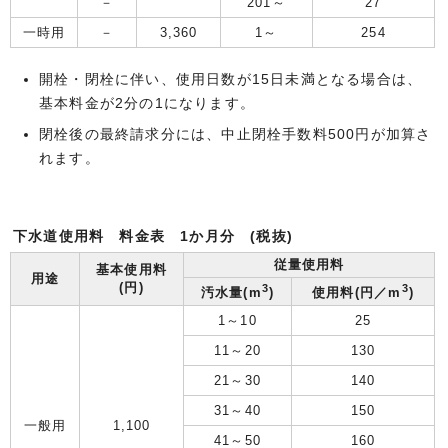
－
201～
27
一時用
－
3,360
1～
254
開栓・閉栓に伴い、使用日数が15日未満となる場合は、
基本料金が2分の1になります。
閉栓後の最終請求分には、中止閉栓手数料500円が加算さ
れます。
下水道使用料 料金表 1か月分 (税抜)
従量使用料
基本使用料
用途
(円)
3
3
汚水量(m
)
使用料(円／m
)
1～10
25
11～20
130
21～30
140
31～40
150
一般用
1,100
41～50
160