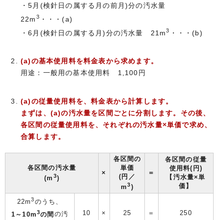
・5月(検針日の属する月の前月)分の汚水量
3
22m
・・・(a)
3
・6月(検針日の属する月)分の汚水量 21m
・・・(b)
(a)の基本使用料を料金表から求めます。
用途：一般用の基本使用料 1,100円
(a)の従量使用料を、料金表から計算します。
まずは、(a)の汚水量を区間ごとに分割します。その後、
各区間の従量使用料を、それぞれの汚水量×単価で求め、
合算します。
各区間の
各区間の従量
各区間の汚水量
単価
使用料(円)
×
＝
3
(円／
【汚水量×単
(m
)
3
価】
m
)
3
22m
のうち、
3
10
×
25
＝
250
1～10m
の間
の汚