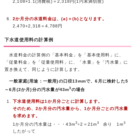
2,108×1.1(消費税)＝2,318円(1円未満切捨)
2か月分の水道料金は、(a)＋(b)となります。
2,470+2,318＝4,788円
下水道使用料の計算例
水道料金の計算例の「基本料金」を「基本使用料」に、
「従量料金」を「従量使用料」に、「水量」を「汚水量」に
置き換えて、同じように計算します。
一般家庭(用途：一般用)の口径13mmで、6月に検針した5
3
～6月(2か月)分の汚水量
が43m
の場合
下水道使用料は1か月分ごとに計算します。
そのため、2か月分の汚水量から、1か月分ごとの汚水量
を求めます。
3
3
3
1か月分の汚水量は・・・43m
÷2＝21m
余り 1m
したがって