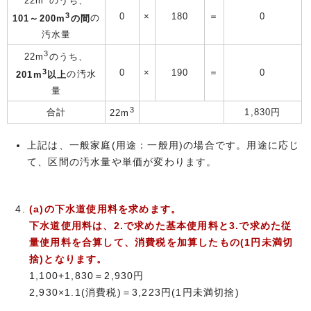
22m
のうち、
3
0
×
180
＝
0
101～200m
の間
の
汚水量
3
22m
のうち、
3
0
×
190
＝
0
201m
以上
の汚水
量
3
合計
1,830円
22m
上記は、一般家庭(用途：一般用)の場合です。用途に応じ
て、区間の汚水量や単価が変わります。
(a)の下水道使用料を求めます。
下水道使用料は、2.で求めた基本使用料と3.で求めた従
量使用料を合算して、消費税を加算したもの(1円未満切
捨)となります。
1,100+1,830＝2,930円
2,930×1.1(消費税)＝3,223円(1円未満切捨)