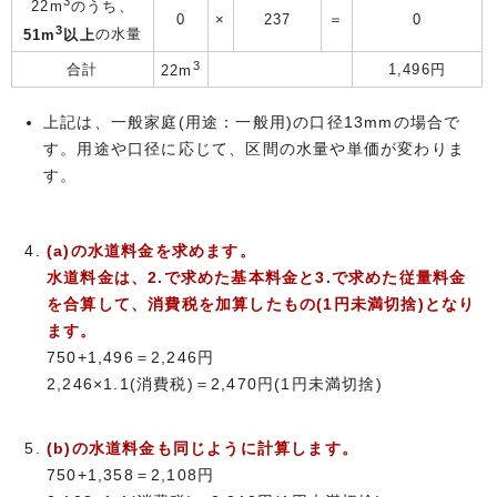
3
22m
のうち、
0
×
237
＝
0
3
51m
以上
の水量
3
合計
1,496円
22m
上記は、一般家庭(用途：一般用)の口径13mmの場合で
す。用途や口径に応じて、区間の水量や単価が変わりま
す。
(a)の水道料金を求めます。
水道料金は、2.で求めた基本料金と3.で求めた従量料金
を合算して、消費税を加算したもの(1円未満切捨)となり
ます。
750+1,496＝2,246円
2,246×1.1(消費税)＝2,470円(1円未満切捨)
(b)の水道料金も同じように計算します。
750+1,358＝2,108円