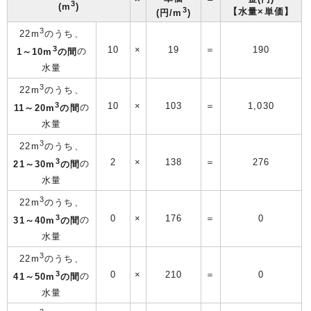
3
(m
)
3
【水量×単価】
(円/m
)
3
22m
のうち、
3
10
×
19
＝
190
1～10m
の間
の
水量
3
22m
のうち、
3
10
×
103
＝
1,030
11～20m
の間
の
水量
3
22m
のうち、
3
2
×
138
＝
276
21～30m
の間
の
水量
3
22m
のうち、
3
0
×
176
＝
0
31～40m
の間
の
水量
3
22m
のうち、
3
0
×
210
＝
0
41～50m
の間
の
水量