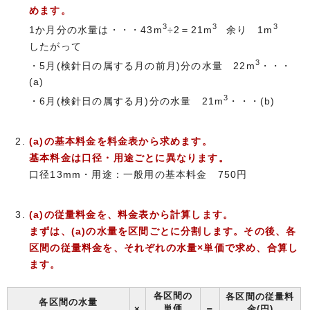
めます。
3
3
3
1か月分の水量は・・・43m
÷2＝21m
余り 1m
したがって
3
・5月(検針日の属する月の前月)分の水量 22m
・・・
(a)
3
・6月(検針日の属する月)分の水量 21m
・・・(b)
(a)の基本料金を料金表から求めます。
基本料金は口径・用途ごとに異なります。
口径13mm・用途：一般用の基本料金 750円
(a)の従量料金を、料金表から計算します。
まずは、(a)の水量を区間ごとに分割します。その後、各
区間の従量料金を、それぞれの水量×単価で求め、合算し
ます。
各区間の
各区間の従量料
各区間の水量
単価
×
＝
金(円)