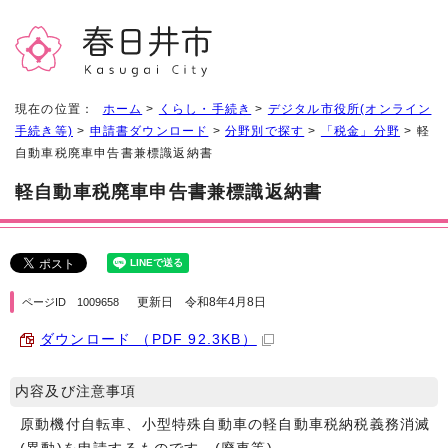
現在の位置：
ホーム
>
くらし・手続き
>
デジタル市役所(オンライン
手続き等)
>
申請書ダウンロード
>
分野別で探す
>
「税金」分野
> 軽
自動車税廃車申告書兼標識返納書
軽自動車税廃車申告書兼標識返納書
更新日 令和8年4月8日
ページID 1009658
ダウンロード （PDF 92.3KB）
内容及び注意事項
原動機付自転車、小型特殊自動車の軽自動車税納税義務消滅