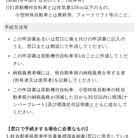
(異動)を申請するものです。(廃車等)
(注)原動機付自転車とは排気量125cc以下のもの。
小型特殊自動車とは農耕用、フォークリフト等のこと。
手続方法等
この申請書あるいは窓口に備え付けの申請書に記入の
うえ、窓口または郵送にて申請してください。
この申請書は原動機付自転車等1台ごとに作成してくだ
さい。
納税義務者欄には、軽自動車税の納税義務を有する者
(所有者又は使用者)を記載してください。
この申請書は原動機付自転車、小型特殊自動車の軽自
動車税の納税義務が消滅した日から30日以内に標識(ナ
ンバープレート)及び標識交付証明書とともに提出して
ください。
【窓口で手続きする場合に必要なもの】
1.軽自動車税廃車申告書兼標識返納書(窓口に用意していま