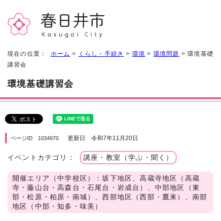
現在の位置：
ホーム
>
くらし・手続き
>
環境
>
環境問題
> 環境基礎
講習会
環境基礎講習会
更新日 令和7年11月20日
ページID 1034970
イベントカテゴリ：
講座・教室（学ぶ・聞く）
開催エリア（中学校区）：坂下地区、高蔵寺地区（高蔵
寺・藤山台・高森台・石尾台・岩成台）、中部地区（東
部・松原・柏原・南城）、西部地区（西部・鷹来）、南部
地区（中部・知多・味美）