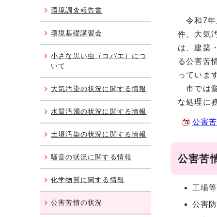
環境調査報告書
令和7年
環境基礎講習会
件、大気
は、建築・
小さな黒い虫（コバエ）につ
る公害苦
いて
っていま
市では愛
大気汚染の状況に関する情報
な処理に
水質汚濁の状況に関する情報
公害苦
土壌汚染の状況に関する情報
騒音の状況に関する情報
公害苦
化学物質に関する情報
工場
公害苦情の状況
公害