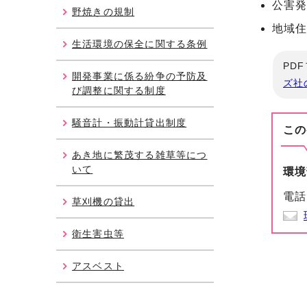
公害
野焼きの規制
地域
生活環境の保全に関する条例
PD
開発事業に係る紛争の予防及
ズ社
び調整に関する制度
騒音計・振動計貸出制度
この
あき地に繁茂する雑草等につ
いて
環境
電話
草刈機の貸出
衛生害虫等
アスベスト