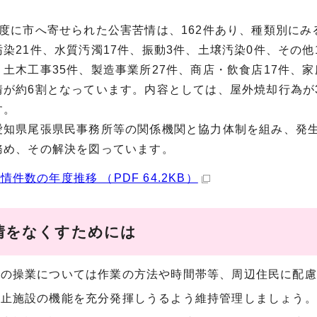
度に市へ寄せられた公害苦情は、162件あり、種類別にみる
汚染21件、水質汚濁17件、振動3件、土壌汚染0件、その
土木工事35件、製造事業所27件、商店・飲食店17件、
情が約6割となっています。内容としては、屋外焼却行為が
す。
知県尾張県民事務所等の関係機関と協力体制を組み、発生
務め、その解決を図っています。
情件数の年度推移 （PDF 64.2KB）
情をなくすためには
等の操業については作業の方法や時間帯等、周辺住民に配慮
防止施設の機能を充分発揮しうるよう維持管理しましょう。