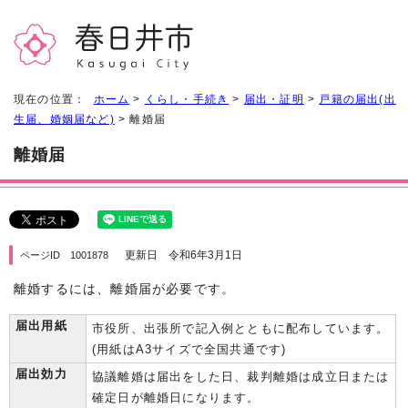
現在の位置：
ホーム
>
くらし・手続き
>
届出・証明
>
戸籍の届出(出
生届、婚姻届など)
> 離婚届
離婚届
更新日 令和6年3月1日
ページID 1001878
離婚するには、離婚届が必要です。
届出用紙
市役所、出張所で記入例とともに配布しています。
(用紙はA3サイズで全国共通です)
届出効力
協議離婚は届出をした日、裁判離婚は成立日または
確定日が離婚日になります。