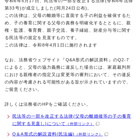
令和6年5月17日、民法等の一部を改正する法律(令和6年法律
第33号)が成立しました(同月24日公布)。
この法律は、父母の離婚等に直面する子の利益を確保するた
め、子の養育に関する父母の責務を明確化するとともに、親
権・監護、養育費、親子交流、養子縁組、財産分与等に関す
る民法等の規定を見直すものです。
この法律は、令和8年4月1日に施行されます
なお、法務省ウェブサイト『Q&A形式の解説資料』のQ2-7
によると、父母の協力義務に違反した場合には、家庭裁判所
における親権者の指定又は変更等の審判において、その違反
の内容が考慮される可能性がある旨が示されていますので、
ご留意ください。
詳しくは法務省のHPをご確認ください。
民法等の一部を改正する法律(父母の離婚後等の子の養育
に関する見直し)について
（外部リンク）
Q＆A形式の解説資料(民法編)
（外部リンク）