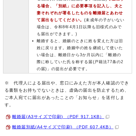
る場合、「別紙」に必要事項を記入し、夫と
妻それぞれが署名したものを離婚届とあわせ
て届出をしてください。
(未成年の子がいない
場合は、令和8年4月1日以降も旧様式のみで
も届出ができます。)
離婚すると、婚姻のときに姓を変えた方は旧
姓に戻ります。婚姻中の姓を継続して使いた
い場合は、離婚日から3か月以内に「離婚の
際に称していた氏を称する届(戸籍法77条の2
の届)」の提出が必要です。
※ 代理人による届出や、窓口にみえた方が本人確認のでき
る書類をお持ちでないときは、虚偽の届出を防止するため、
ご本人宛てに届出があったことの「お知らせ」を送付しま
す。
離婚届(A3サイズで印刷) （PDF 917.1KB）
離婚届別紙(A4サイズで印刷) （PDF 607.4KB）