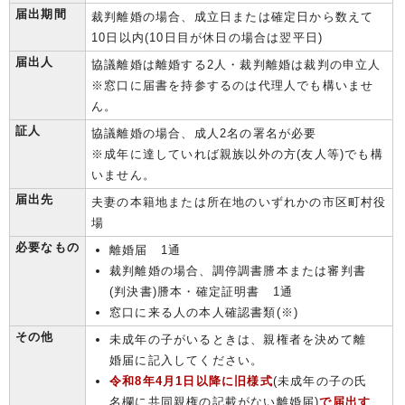
届出期間
裁判離婚の場合、成立日または確定日から数えて
10日以内(10日目が休日の場合は翌平日)
届出人
協議離婚は離婚する2人・裁判離婚は裁判の申立人
※窓口に届書を持参するのは代理人でも構いませ
ん。
証人
協議離婚の場合、成人2名の署名が必要
※成年に達していれば親族以外の方(友人等)でも構
いません。
届出先
夫妻の本籍地または所在地のいずれかの市区町村役
場
必要なもの
離婚届 1通
裁判離婚の場合、調停調書謄本または審判書
(判決書)謄本・確定証明書 1通
窓口に来る人の本人確認書類(※)
その他
未成年の子がいるときは、親権者を決めて離
婚届に記入してください。
令和8年4月1日以降に旧様式
(未成年の子の氏
名欄に共同親権の記載がない離婚届)
で届出す