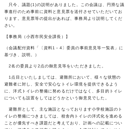
只今、議題(1)の説明がありました。この会議は、円滑な議
事進行のため事前に資料と意見票を送付させていただいてお
ります。意見票等の提出があれば、事務局より説明してくだ
さい。
【事務局（小西市民安全課長）】
（会議配付資料「〔資料1－4〕委員の事前意見等一覧表」に
基づき、説明。）
2名の委員より2点の御意見等をいただきました。
1点目といたしましては、避難所において、様々な状態の
避難者に対し、安全で安心なトイレ環境を提供できるよう
に、洋式トイレの整備に努めるだけではなく、多目的トイレ
についても設置をしてはどうかという御意見でした。
避難所として、主な施設となっております小学校施設のト
イレの整備につきましては、校舎内トイレの洋式化を進める
ことが優先すべき課題だと考えており、計画への記載につい