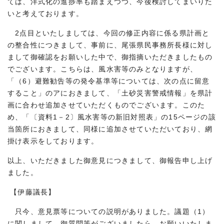
ては、洋式化の進捗率も踏まえつつ、今後検討してまいりた
いと考えております。
2点目といたしましては、今回の修正内容に係る県計画と
の整合性につきまして、事前に、尾張県民事務所長様に対し
まして御確認をお願いした中で、御指摘いただきましたもの
でございます。こちらは、風水害等のみとなりますが、
「（6）避難勧告等の発令基準等については、次の点に留意
すること」のアにおきまして、「土砂災害警戒情報」を県計
画に合わせ追加させていただくものでございます。このた
め、「〔資料1－2〕風水害等の新旧対照表」の15ページの該
当箇所におきまして、同様に追加させていただいており、網
掛け表示をしております。
以上、いただきました御意見につきまして、御報告申し上げ
ました。
【伊藤議長】
只今、意見票等についての説明がありました。議題（1）
に関しまして、御質問等がございましたら、お願いいたしま