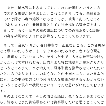
また、風水害におきましても、これも岩泉町というところ
で大きな被害が起きました。これにつきましても、高齢者あ
るいは障がい者の施設になるところが、被害にあったところ
でありますので、春日井市としても社会福祉協議会等を通し
まして、もう一度その種の施設についての点検あるいは訓練
内容を確認するようにと指示をしたところであります。
そして、台風16号が、春日井市で、正直なところ、この台風が
どう動くのだろうか、まっすぐ来るのだろうか、色々な心配を
し、準備をしておりました。そうした中で、大きな被害は受けな
かったわけですけれども、庄内川また特に地蔵川が越水ぎりぎり
というところまで、水が増えて、避難準備を指示させていただい
たところであります。このようなことが全国的にも、また日常的
にも、この中部地方にいつ何時どんな被害が起きるかわからない
ということが現在の状況だという、そんな思いがいたしておりま
す。
そのようなことで、今日の防災会議は、色々なことを受けなが
ら、皆さんとまた御協議あるいは御審議したいと思うところでは