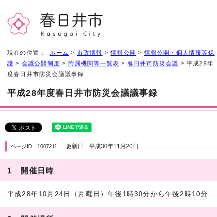
現在の位置：
ホーム
>
市政情報
>
情報公開
>
情報公開・個人情報等保
護
>
会議公開制度
>
附属機関等一覧表
>
春日井市防災会議
> 平成28年
度春日井市防災会議議事録
平成28年度春日井市防災会議議事録
更新日 平成30年11月20日
ページID 1007211
1 開催日時
平成28年10月24日（月曜日）午後1時30分から午後2時10分