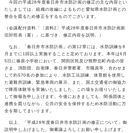
今回の平成28年度春日井市水防計画の修正の主な内容とい
たしましては、組織の改編によるものと愛知県水防計画との
整合を図るため修正をするものでございます。
（会議配付資料「〔資料2〕平成28年度春日井市水防計画新
旧対照表（案）」に基づき、修正内容を説明。）
なお、「春日井市水防計画」の第12章には、水防訓練を8
月までに1回以上実施することと定めております。本年は6月
5日に篠原小学校において、関田区民及び熊野北町内会の皆
さま、消防団、自衛隊、春日井警察署、市職員等、合わせま
して約570名の参加により、水防工法訓練、体育館を使用し
た避難所訓練、緊急車両の展示、また、国土交通省の御協力
で降雨体験等を実施いたしました。この場をお借りいたしま
して御報告申し上げます。今後におきましても、関係団体と
連携を図りながら、公共の安全を保持するため水防活動に万
全を期してまいります。
以上、「平成28年度春日井市水防計画の修正について」御
説明申し上げました。御審議よろしくお願い申し上げます。