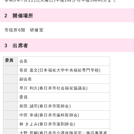
令和5年7月11日(火曜日)午後2時から午後3時40分まで
2 開催場所
市役所6階 研修室
3 出席者
委員
会長
長岩 嘉文(日本福祉大学中央福祉専門学校)
副会長
早川 利久(春日井市社会福祉協議会)
委員
前田 誠司(春日井市医師会)
中田 幸成(春日井市歯科医師会)
林 きよみ(春日井市薬剤師会)
大野 哲嗣(春日井市介護保険居宅・施設事業者