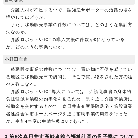
介護人材が不足する中で、認知症サポーターの活躍の場を
増やしてはどうか。
また、移動販売事業の件数については、どのような集計方
法なのか。
介護ロボットやICTの導入支援の件数が0になっている
が、どのような事業なのか。
小野田主査
移動販売事業の件数については、買い物に不便を感じてい
る地区に移動販売車で訪問し、そこで買い物をされた方の延
べ人数になる。
介護ロボットやICT導入については、介護従事者の身体的
負担軽減や業務の効率化を図るため、県を通じ介護事業所に
補助金を交付するもので、春日井市介護保険居宅・施設事業
者連絡会や市ホームページを通じ補助事業の周知を行った
が、令和4年度の申請件数は0であった。
3 第9次春日井市高齢者総合福祉計画の骨子案について