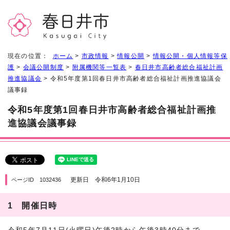
現在の位置：
ホーム
>
市政情報
>
情報公開
>
情報公開・個人情報等保
護
>
会議公開制度
>
附属機関等一覧表
>
春日井市高齢者総合福祉計画
推進協議会
> 令和5年度第1回春日井市高齢者総合福祉計画推進協議会
議事録
令和5年度第1回春日井市高齢者総合福祉計画推
進協議会議事録
更新日 令和6年1月10日
ページID 1032436
1 開催日時