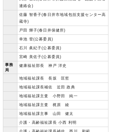
連絡会)
佐藤 智香子(春日井市地域包括支援センター高
蔵寺)
戸田 輝子(春日井保健所)
幸池 登(公募委員)
石川 眞紀子(公募委員)
宮崎 美佐子(公募委員)
事務
健康福祉部長 神戸 洋史
局
地域福祉課長 長坂 匡哲
地域福祉課長補佐 近田 政典
地域福祉課主査 小野田 純一
地域福祉課主査 梶原 綾
地域福祉課主事 山田 健太
介護・高齢福祉課長 小西 利明
介護・高齢福祉課長補佐 西川 和範