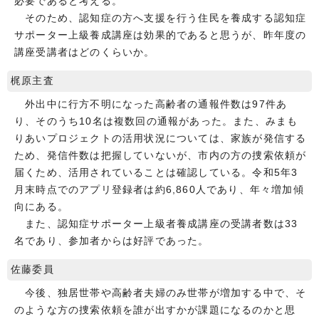
必要であると考える。
そのため、認知症の方へ支援を行う住民を養成する認知症
サポーター上級養成講座は効果的であると思うが、昨年度の
講座受講者はどのくらいか。
梶原主査
外出中に行方不明になった高齢者の通報件数は97件あ
り、そのうち10名は複数回の通報があった。また、みまも
りあいプロジェクトの活用状況については、家族が発信する
ため、発信件数は把握していないが、市内の方の捜索依頼が
届くため、活用されていることは確認している。令和5年3
月末時点でのアプリ登録者は約6,860人であり、年々増加傾
向にある。
また、認知症サポーター上級者養成講座の受講者数は33
名であり、参加者からは好評であった。
佐藤委員
今後、独居世帯や高齢者夫婦のみ世帯が増加する中で、そ
のような方の捜索依頼を誰が出すかが課題になるのかと思