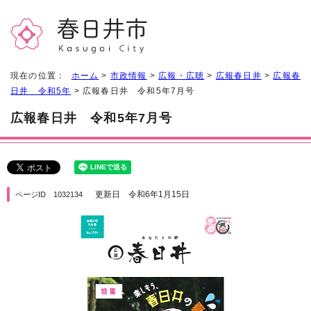
現在の位置：
ホーム
>
市政情報
>
広報・広聴
>
広報春日井
>
広報春
日井 令和5年
> 広報春日井 令和5年7月号
広報春日井 令和5年7月号
更新日 令和6年1月15日
ページID 1032134