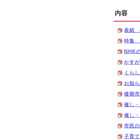
内容
表紙 （
特集 
NHK
かすが
くらし
お知ら
後期市民
催し・
催し・
市民の広
子育て