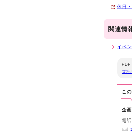
休日・
関連情
イベ
PD
ズ社
この
企画
電話