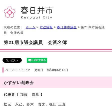
現在の位置：
ホーム
>
市政情報
>
春日井市議会
> 第21期市議会議
員 会派名簿
第21期市議会議員 会派名簿
更新日 令和8年6月13日
ページID 1016752
かすがい創政会
代表者
【 加藤 貴章 】
松元 永己、鈴木 貴之、梶田 正直