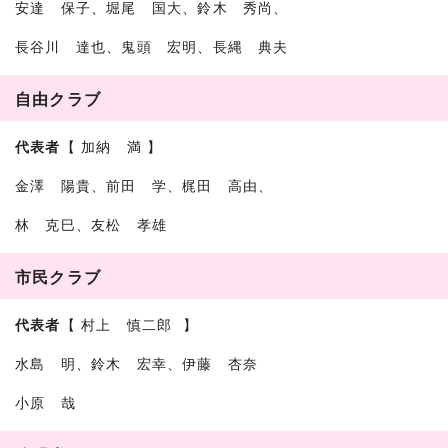
安達 保子、堀尾 国大、鈴木 秀尚、
長谷川 達也、鬼頭 宏明、長縄 典夫
自由クラブ
代表者
【 加納 満 】
金澤 陽貴、前田 学、梶田 高由、
林 克巳、友松 孝雄
市民クラブ
代表者
【 村上 慎二郎 】
水島 明、鈴木 宏幸、伊藤 杏奈
小原 哉