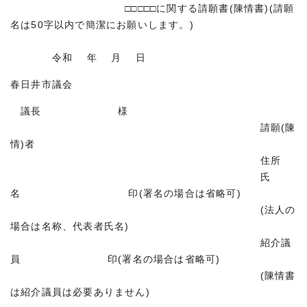
□□□□□に関する請願書(陳情書)(請願
名は50字以内で簡潔にお願いします。)
令和 年 月 日
春日井市議会
議長 様
請願(陳
情)者
住所
氏
名 印(署名の場合は省略可)
(法人の
場合は名称、代表者氏名)
紹介議
員 印(署名の場合は省略可)
(陳情書
は紹介議員は必要ありません)