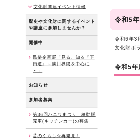
文化財関連イベント情報
令和5
歴史や文化財に関するイベント
や講座に参加しませんか？
令和6年
開催中
文化財ボ
民俗企画展「見る、知る『下
街道』～勝川界隈を中心に
令和5
～」
お知らせ
参加者募集
第36回ハニワまつり 移動販
売車(キッチンカー)の募集
昔のくらし☆再発見！