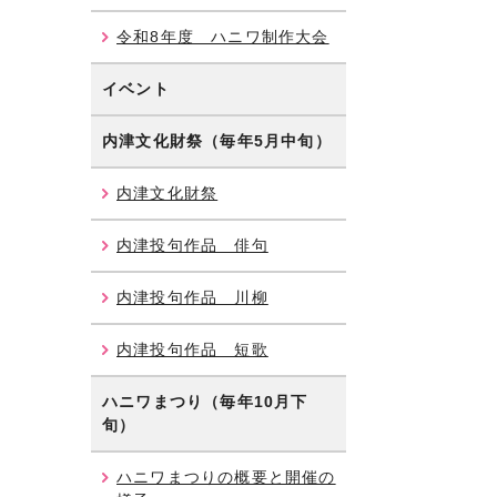
令和8年度 ハニワ制作大会
イベント
内津文化財祭（毎年5月中旬）
内津文化財祭
内津投句作品 俳句
内津投句作品 川柳
内津投句作品 短歌
ハニワまつり（毎年10月下
旬）
ハニワまつりの概要と開催の