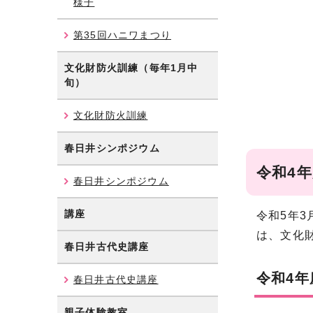
様子
第35回ハニワまつり
文化財防火訓練（毎年1月中
旬）
文化財防火訓練
春日井シンポジウム
令和4
春日井シンポジウム
講座
令和5年
は、文化
春日井古代史講座
令和4
春日井古代史講座
親子体験教室