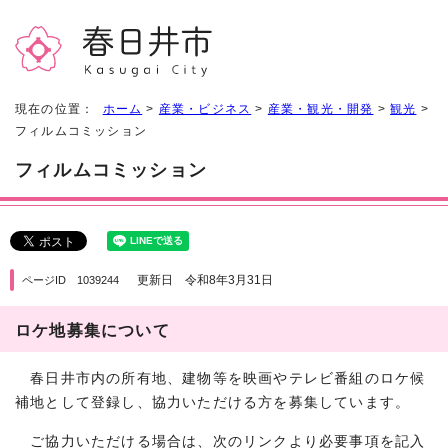
現在の位置：
ホーム
>
産業・ビジネス
>
産業・観光・開発
>
観光
>
フィルムコミッション
フィルムコミッション
更新日 令和8年3月31日
ページID 1039244
ロケ地募集について
春日井市内の所有地、建物等を映画やテレビ番組のロケ候
補地として登録し、協力いただける方を募集しています。
ご協力いただける場合は、次のリンクより必要事項を記入