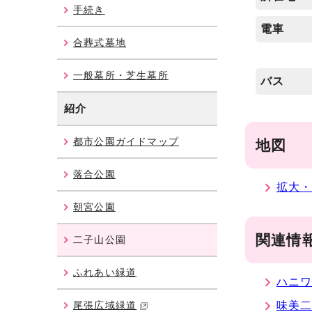
手続き
電車
合葬式墓地
一般墓所・芝生墓所
バス
紹介
都市公園ガイドマップ
地図
落合公園
拡大
朝宮公園
関連情
二子山公園
ふれあい緑道
ハニ
尾張広域緑道
味美