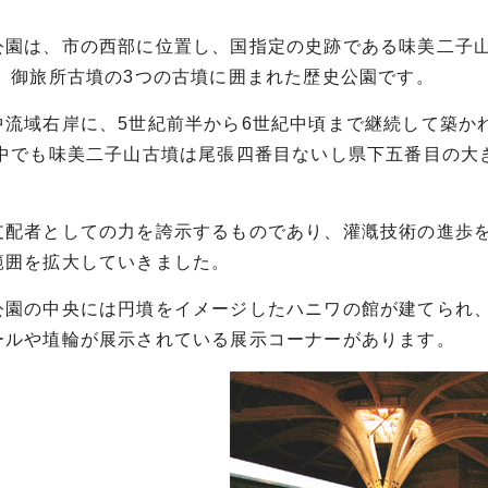
園は、市の西部に位置し、国指定の史跡である味美二子
、 御旅所古墳の3つの古墳に囲まれた歴史公園です。
流域右岸に、5世紀前半から6世紀中頃まで継続して築か
 中でも味美二子山古墳は尾張四番目ないし県下五番目の大
。
配者としての力を誇示するものであり、灌漑技術の進歩を
範囲を拡大していきました。
園の中央には円墳をイメージしたハニワの館が建てられ、
ールや埴輪が展示されている展示コーナーがあります。