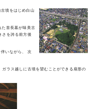
山古墳をはじめ白山
れた首長墓が味美古
きさを誇る前方後
伴いながら、 次
 ガラス越しに古墳を望むことができる扇形の