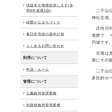
伐採木を無償提供します(令
和8年度第1回)
二子山公
神社古墳
緑豊かなまちづくり
庄内川中
春日井市緑の基本計画
墳群で、
円墳です
よくあるお問い合わせ
古墳は支
利用について
第にその
申請・ルール
二子山公
多目的ホ
管理について
公園維持管理業務
街路樹維持管理業務