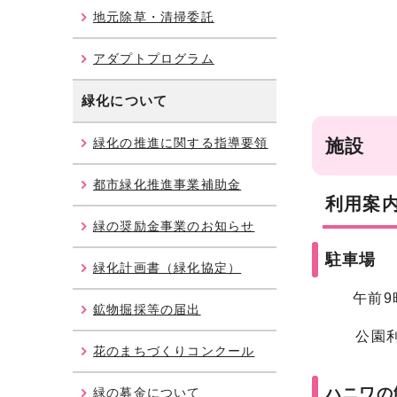
地元除草・清掃委託
アダプトプログラム
緑化について
緑化の推進に関する指導要領
施設
都市緑化推進事業補助金
利用案
緑の奨励金事業のお知らせ
駐車場
緑化計画書（緑化協定）
午前9時
鉱物掘採等の届出
公園利用
花のまちづくりコンクール
ハニワの館
緑の募金について