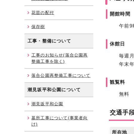
花苗の配付
開館時間
午前9時
保存樹
工事・整備について
休館日
工事のお知らせ(落合公園再
毎週月曜
整備工事を除く)
年末年始
落合公園再整備工事について
観覧料
潮見坂平和公園
について
無料
潮見坂平和公園
交通手
墓所工事について(事業者向
け)
所在地