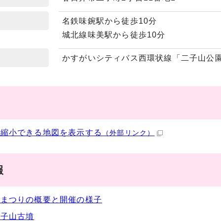
名鉄味鋺駅から徒歩10分
城北線味美駅から徒歩10分
かすがいシティバス西環状線「二子山公
・縮小できる地図を表示する
（外部リンク）
報
ワまつりの概要と開催の様子
二子山古墳