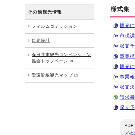
様式集
その他観光情報
観光に
フィルムコミッション
市税調
観光統計
収支予算
春日井市観光コンベンション
事業提案
協会トップページ
観光に
愛環沿線観光マップ
事業報告
収支決算
請求書 
収支予算
PD
ズ社