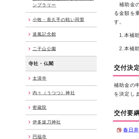
補助金の
ンプラリー
る金額を乗
小牧・長久手の戦い同盟
す。
道風記念館
1.本補
2.本補
二子山公園
寺社・仏閣
交付決
太清寺
補助金の
内々（うつつ）神社
を決定し
密蔵院
交付要
伊多波刀神社
春日井
円福寺