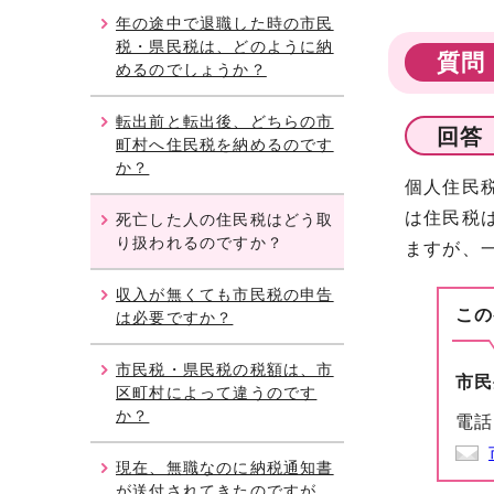
年の途中で退職した時の市民
税・県民税は、どのように納
質問
めるのでしょうか？
転出前と転出後、どちらの市
回答
町村へ住民税を納めるのです
か？
個人住民
は住民税
死亡した人の住民税はどう取
り扱われるのですか？
ますが、
収入が無くても市民税の申告
この
は必要ですか？
市民税・県民税の税額は、市
市民
区町村によって違うのです
か？
電話
現在、無職なのに納税通知書
が送付されてきたのですが、