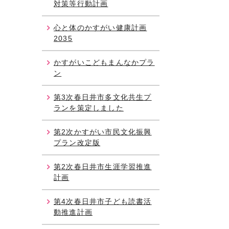
対策等行動計画
心と体のかすがい健康計画
2035
かすがいこどもまんなかプラ
ン
第3次春日井市多文化共生プ
ランを策定しました
第2次かすがい市民文化振興
プラン改定版
第2次春日井市生涯学習推進
計画
第4次春日井市子ども読書活
動推進計画