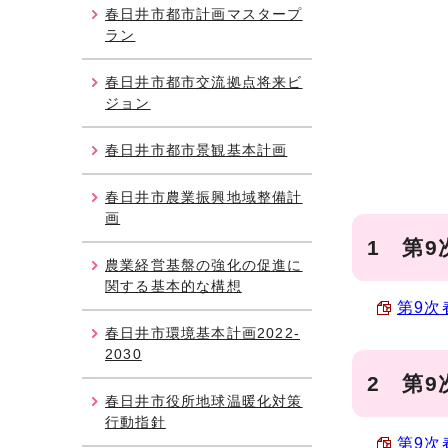
春日井市都市計画マスタープ
ラン
春日井市都市交流拠点将来ビ
ジョン
春日井市都市景観基本計画
春日井市農業振興地域整備計
画
1 第
農業経営基盤の強化の促進に
関する基本的な構想
第9次
春日井市環境基本計画2022-
2030
2 第
春日井市役所地球温暖化対策
行動指針
第9次