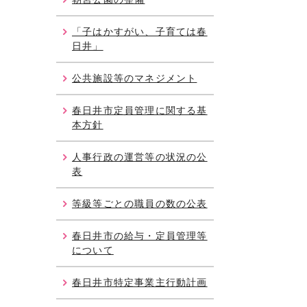
「子はかすがい、子育ては春
日井」
公共施設等のマネジメント
春日井市定員管理に関する基
本方針
人事行政の運営等の状況の公
表
等級等ごとの職員の数の公表
春日井市の給与・定員管理等
について
春日井市特定事業主行動計画