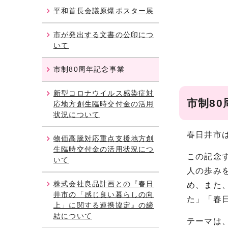
平和首長会議原爆ポスター展
市が発出する文書の公印につ
いて
市制80周年記念事業
新型コロナウイルス感染症対
市制8
応地方創生臨時交付金の活用
状況について
春日井市は
物価高騰対応重点支援地方創
生臨時交付金の活用状況につ
この記念
いて
人の歩み
株式会社良品計画との『春日
め、また
井市の「感じ良い暮らしの向
た」「春
上」に関する連携協定』の締
結について
テーマは