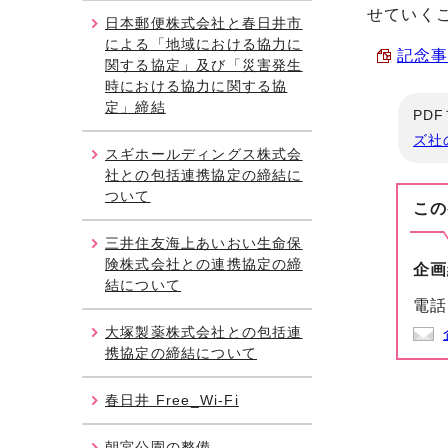
せていく
日本郵便株式会社と春日井市
による「地域における協力に
記念事
関する協定」及び「災害発生
時における協力に関する協
定」締結
PD
ズ社
スギホールディングス株式会
社との包括連携協定の締結に
ついて
この
三井住友海上あいおい生命保
険株式会社との連携協定の締
企画
結について
電話
大塚製薬株式会社との包括連
携協定の締結について
春日井 Free_Wi-Fi
朝宮公園の整備