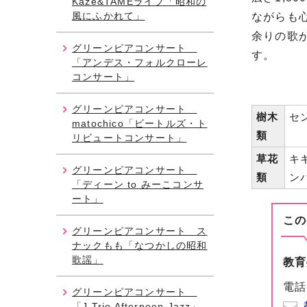
Kaze&TAMEライブ「昭和の
風にふかれて」
ながらも
余りの歌
グリーンピアコンサート
す。
「アンデス・フォルクローレ
コンサート」
グリーンピアコンサート
樹木
セ
matochico「ビートルズ・ト
類
リビュートコンサート」
草花
キ
グリーンピアコンサート
類
ン
「ディーン to みーこコンサ
ート」
この
グリーンピアコンサート ス
ナックもも「なつかしの昭和
歌謡」
教育
電話
グリーンピアコンサート
「J Trio Afternoon Jazz」