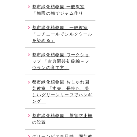
都市緑化植物園 一般教室
「梅園の梅でジャム作り」
都市緑化植物園 一般教室
「コチニールでシルクウール
を染める」
都市緑化植物園 ワークショ
ップ 「古典園芸初級編～フ
ウランの育て方」
都市緑化植物園 おしゃれ園
芸教室 「丈夫、長持ち、美
しいグリーンリーフでハンギ
ング」
都市緑化植物園 獣害防止柵
の設置
グリーンピア春日井 園芸教