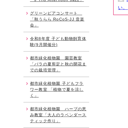
い。
グリーンピアコンサート
「秋うらら RoCoS-JJ 音楽
会」
令和8年度 子ども動物飼育体
験(9月開催分)
都市緑化植物園 園芸教室
「バラの夏剪定と秋の開花ま
での栽培管理」
都市緑化植物園 子どもフラ
ワー教室 「植物で夏を涼し
く」
都市緑化植物園 ハーブの恵
み教室「大人のラベンダース
ティック作り」