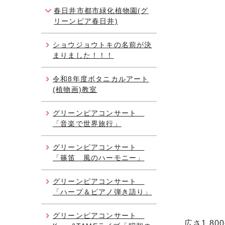
春日井市都市緑化植物園(グ
リーンピア春日井)
ショウジョウトキの名前が決
まりました！！！
令和8年度ボタニカルアート
(植物画)教室
グリーンピアコンサート
「音楽で世界旅行」
グリーンピアコンサート
「篠笛 風のハーモニー」
グリーンピアコンサート
「ハープ＆ピアノ弾き語り」
グリーンピアコンサート
広さ1,