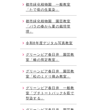
都市緑化植物園 一般教室
「たで藍の生葉染」
都市緑化植物園 園芸教室
「バラの春から夏の栽培管
理」
令和8年度デジタル写真教室
グリーンピア春日井 園芸教
室「椿の剪定教室」
グリーンピア春日井 園芸教
室「松のミドリ摘み教室」
グリーンピア春日井 一般教
室「プチトートバックを藍で
型染する」
グリーンピア春日井 園芸教