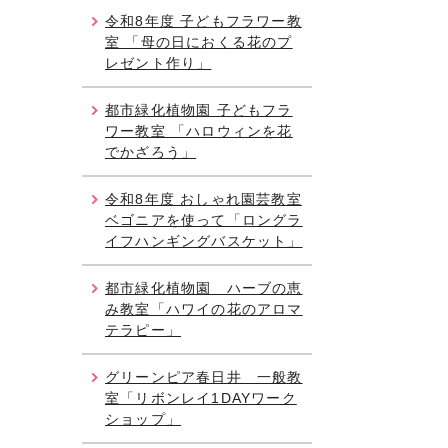
令和8年度 子どもフラワー教
室 「母の日におくる花のプ
レゼント作り」
都市緑化植物園 子どもフラ
ワー教室 「ハロウィンを花
でかざろう」
令和8年度 おしゃれ園芸教室
ベゴニアを使って「ロングラ
イフハンギングバスケット」
都市緑化植物園 ハーブの恵
み教室「ハワイの花のアロマ
テラピー」
グリーンピア春日井 一般教
室「リボンレイ1DAYワーク
ショップ」