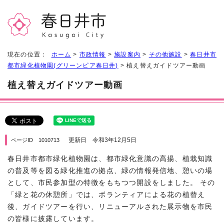
現在の位置：
ホーム
>
市政情報
>
施設案内
>
その他施設
>
春日井市
都市緑化植物園(グリーンピア春日井)
> 植え替えガイドツアー動画
植え替えガイドツアー動画
更新日 令和3年12月5日
ページID 1010713
春日井市都市緑化植物園は、都市緑化意識の高揚、植栽知識
の普及等を図る緑化推進の拠点、緑の情報発信地、憩いの場
として、市民参加型の特徴をもちつつ開設をしました。 その
「緑と花の休憩所」では、ボランティアによる花の植替え
後、ガイドツアーを行い、リニューアルされた展示物を市民
の皆様に披露しています。