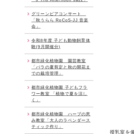
グリーンピアコンサート
「秋うらら RoCoS-JJ 音楽
会」
令和8年度 子ども動物飼育体
験(9月開催分)
都市緑化植物園 園芸教室
「バラの夏剪定と秋の開花ま
での栽培管理」
都市緑化植物園 子どもフラ
ワー教室 「植物で夏を涼し
く」
都市緑化植物園 ハーブの恵
み教室「大人のラベンダース
ティック作り」
授乳室を