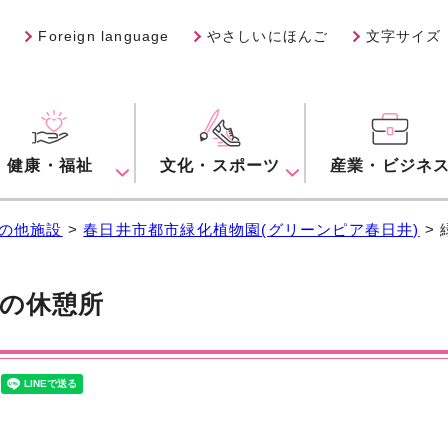
Foreign language
やさしいにほんご
文字サイズ
健康・福祉
文化・スポーツ
産業・ビジネ
の他施設
>
春日井市都市緑化植物園(グリーンピア春日井)
>
の休憩所