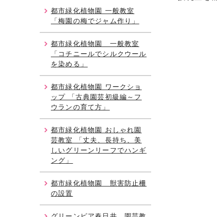
都市緑化植物園 一般教室
「梅園の梅でジャム作り」
都市緑化植物園 一般教室
「コチニールでシルクウール
を染める」
都市緑化植物園 ワークショ
ップ 「古典園芸初級編～フ
ウランの育て方」
都市緑化植物園 おしゃれ園
芸教室 「丈夫、長持ち、美
しいグリーンリーフでハンギ
ング」
都市緑化植物園 獣害防止柵
の設置
グリーンピア春日井 園芸教