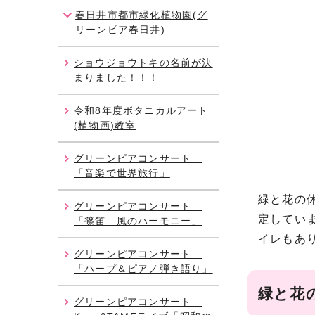
春日井市都市緑化植物園(グ
リーンピア春日井)
ショウジョウトキの名前が決
まりました！！！
令和8年度ボタニカルアート
(植物画)教室
グリーンピアコンサート
「音楽で世界旅行」
緑と花の休
グリーンピアコンサート
定していま
「篠笛 風のハーモニー」
イレもあ
グリーンピアコンサート
「ハープ＆ピアノ弾き語り」
緑と花
グリーンピアコンサート