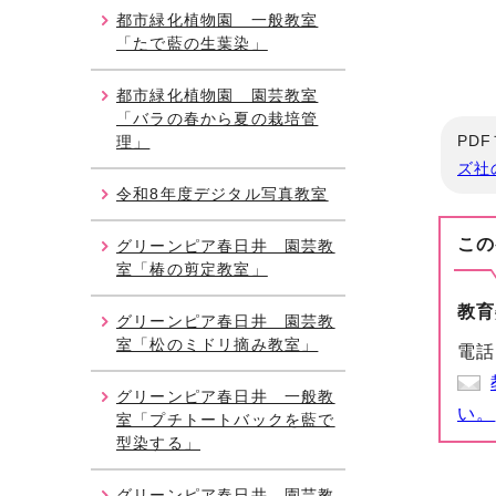
都市緑化植物園 一般教室
「たで藍の生葉染」
都市緑化植物園 園芸教室
「バラの春から夏の栽培管
PD
理」
ズ社
令和8年度デジタル写真教室
この
グリーンピア春日井 園芸教
室「椿の剪定教室」
教育
グリーンピア春日井 園芸教
室「松のミドリ摘み教室」
電話
グリーンピア春日井 一般教
い。
室「プチトートバックを藍で
型染する」
グリーンピア春日井 園芸教