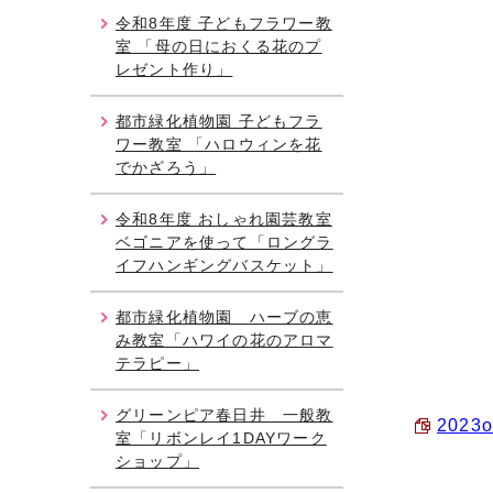
令和8年度 子どもフラワー教
室 「母の日におくる花のプ
レゼント作り」
都市緑化植物園 子どもフラ
ワー教室 「ハロウィンを花
でかざろう」
令和8年度 おしゃれ園芸教室
ベゴニアを使って「ロングラ
イフハンギングバスケット」
レ
都市緑化植物園 ハーブの恵
問い合
み教室「ハワイの花のアロマ
テラピー」
※営業
グリーンピア春日井 一般教
2023
室「リボンレイ1DAYワーク
ショップ」