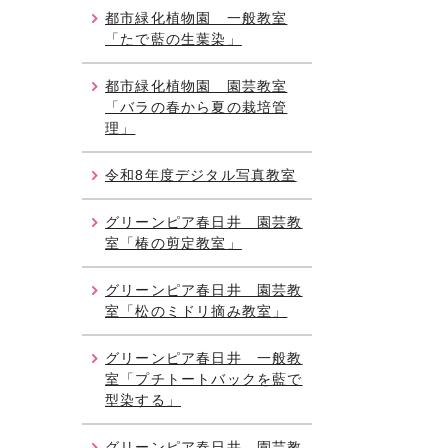
都市緑化植物園 一般教室
「たで藍の生葉染」
都市緑化植物園 園芸教室
「バラの春から夏の栽培管
理」
令和8年度デジタル写真教室
グリーンピア春日井 園芸教
室「椿の剪定教室」
グリーンピア春日井 園芸教
室「松のミドリ摘み教室」
グリーンピア春日井 一般教
室「プチトートバックを藍で
型染する」
グリーンピア春日井 園芸教