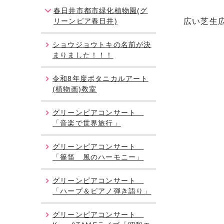
春日井市都市緑化植物園(グ
リーンピア春日井)
広い芝生
ショウジョウトキの名前が決
まりました！！！
令和8年度ボタニカルアート
(植物画)教室
グリーンピアコンサート
「音楽で世界旅行」
グリーンピアコンサート
「篠笛 風のハーモニー」
グリーンピアコンサート
「ハープ＆ピアノ弾き語り」
グリーンピアコンサート