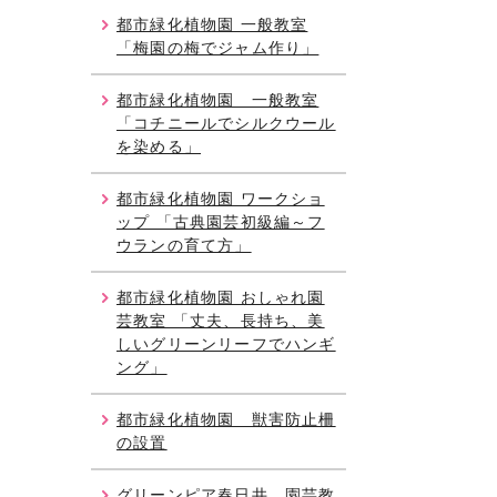
都市緑化植物園 一般教室
「梅園の梅でジャム作り」
都市緑化植物園 一般教室
「コチニールでシルクウール
を染める」
都市緑化植物園 ワークショ
ップ 「古典園芸初級編～フ
ウランの育て方」
都市緑化植物園 おしゃれ園
芸教室 「丈夫、長持ち、美
しいグリーンリーフでハンギ
ング」
都市緑化植物園 獣害防止柵
の設置
グリーンピア春日井 園芸教