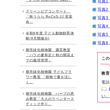
写真1 
写真2 
グリーンピアコンサート
「秋うらら RoCoS-JJ 音楽
写真3 
会」
写真4 
令和8年度 子ども動物飼育体
写真5 
験(9月開催分)
写真6 
都市緑化植物園 園芸教室
「バラの夏剪定と秋の開花ま
この
での栽培管理」
都市緑化植物園 子どもフラ
教育
ワー教室 「植物で夏を涼し
く」
電話
都市緑化植物園 ハーブの恵
い。
み教室「大人のラベンダース
ティック作り」