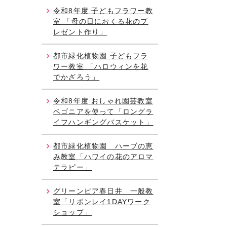
令和8年度 子どもフラワー教
室 「母の日におくる花のプ
レゼント作り」
都市緑化植物園 子どもフラ
ワー教室 「ハロウィンを花
でかざろう」
令和8年度 おしゃれ園芸教室
ベゴニアを使って「ロングラ
イフハンギングバスケット」
都市緑化植物園 ハーブの恵
み教室「ハワイの花のアロマ
テラピー」
グリーンピア春日井 一般教
室「リボンレイ1DAYワーク
ショップ」