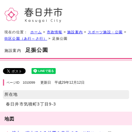
現在の位置：
ホーム
>
市政情報
>
施設案内
>
スポーツ施設・公園
>
街区公園（あ行～さ行）
> 足振公園
足振公園
施設案内
更新日 平成29年12月12日
ページID 1010099
所在地
春日井市気噴町3丁目9-3
地図