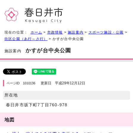
現在の位置：
ホーム
>
市政情報
>
施設案内
>
スポーツ施設・公園
>
街区公園（あ行～さ行）
> かすが台中央公園
かすが台中央公園
施設案内
更新日 平成29年12月12日
ページID 1010136
所在地
春日井市坂下町7丁目760-978
地図