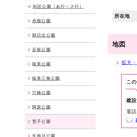
街区公園（あ行～さ行）
所在地
赤堀公園
朝日出公園
地図
足振公園
拡大
味美公園
味美三角公園
この
穴橋公園
建設
阿原公園
電話
荒子公園
生地川公園