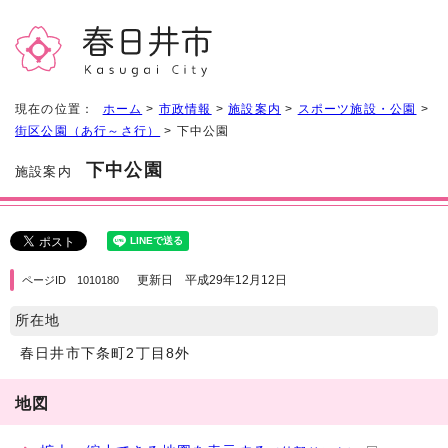
現在の位置：
ホーム
>
市政情報
>
施設案内
>
スポーツ施設・公園
>
街区公園（あ行～さ行）
> 下中公園
下中公園
施設案内
更新日 平成29年12月12日
ページID 1010180
所在地
春日井市下条町2丁目8外
地図