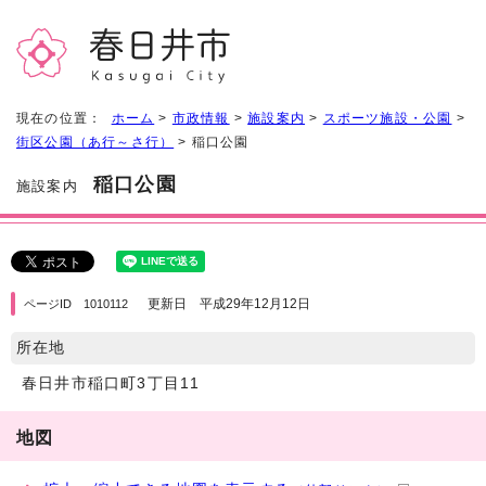
現在の位置：
ホーム
>
市政情報
>
施設案内
>
スポーツ施設・公園
>
街区公園（あ行～さ行）
> 稲口公園
稲口公園
施設案内
更新日 平成29年12月12日
ページID 1010112
所在地
春日井市稲口町3丁目11
地図