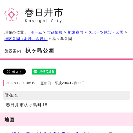
現在の位置：
ホーム
>
市政情報
>
施設案内
>
スポーツ施設・公園
>
街区公園（あ行～さ行）
> 杁ヶ島公園
杁ヶ島公園
施設案内
更新日 平成29年12月12日
ページID 1010115
所在地
春日井市杁ヶ島町18
地図