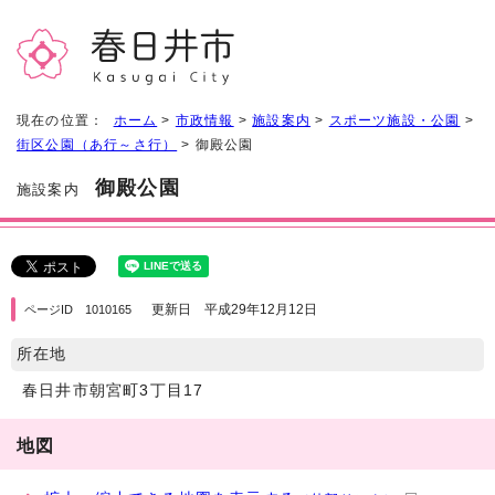
現在の位置：
ホーム
>
市政情報
>
施設案内
>
スポーツ施設・公園
>
街区公園（あ行～さ行）
> 御殿公園
御殿公園
施設案内
更新日 平成29年12月12日
ページID 1010165
所在地
春日井市朝宮町3丁目17
地図